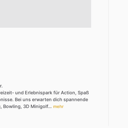
r.
eizeit-
und
Erlebnispark
für
Action,
Spaß
bnisse.
Bei
uns
erwarten
dich
spannende
,
Bowling,
3D
Minigolf…
mehr