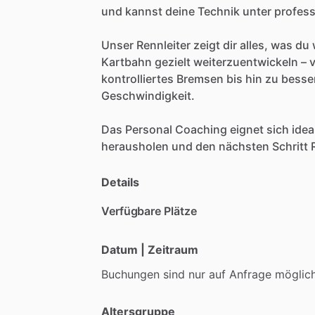
und
kannst
deine
Technik
unter
profess
Unser
Rennleiter
zeigt
dir
alles,
was
du
Kartbahn
gezielt
weiterzuentwickeln
–
kontrolliertes
Bremsen
bis
hin
zu
besse
Geschwindigkeit.
Das
Personal
Coaching
eignet
sich
idea
herausholen
und
den
nächsten
Schritt
Details
Verfügbare Plätze
Datum | Zeitraum
Buchungen
sind
nur
auf
Anfrage
möglich
Altersgruppe