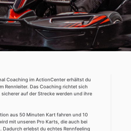
nal
Coaching
im
ActionCenter
erhältst
du
em
Rennleiter.
Das
Coaching
richtet
sich
,
sicherer
auf
der
Strecke
werden
und
ihre
tion
aus
50
Minuten
Kart
fahren
und
10
wird
mit
unseren
Pro
Karts,
die
auch
bei
.
Dadurch
erlebst
du
echtes
Rennfeeling