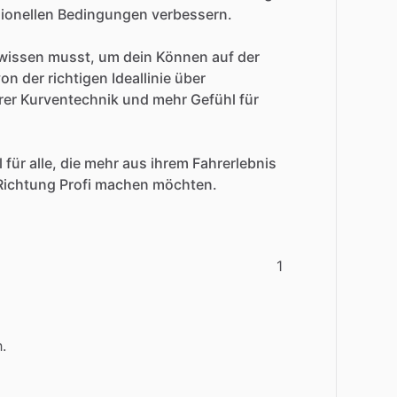
ionellen
Bedingungen
verbessern.
wissen
musst,
um
dein
Können
auf
der
von
der
richtigen
Ideallinie
über
rer
Kurventechnik
und
mehr
Gefühl
für
l
für
alle,
die
mehr
aus
ihrem
Fahrerlebnis
Richtung
Profi
machen
möchten.
1
.