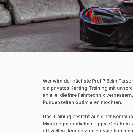
Wer
wird
der
nächste
Profi?
Beim
Perso
ein
privates
Karting-Training
mit
unser
an
alle,
die
ihre
Fahrtechnik
verbessern
Rundenzeiten
optimieren
möchten.
Das
Training
besteht
aus
einer
Kombina
Minuten
persönlichen
Tipps.
Gefahren
offiziellen
Rennen
zum
Einsatz
kommen