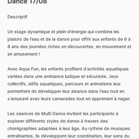
Dance
17
​/​
08
Descriptif
Un
stage
dynamique
et
plein
d'énergie
qui
combine
les
plaisirs
de
l'eau
et
de
la
danse
pour
offrir
aux
enfants
de
6
à
8
ans
des
journées
riches
en
découvertes,
en
mouvement
et
en
amusement
!
Avec
Aqua
Fun,
les
enfants
profitent
d'activités
aquatiques
variées
dans
une
ambiance
ludique
et
sécurisée.
Jeux
collectifs,
défis
aquatiques,
parcours
et
animations
leur
permettent
de
développer
leur
aisance
dans
l'eau
tout
en
s'amusant
avec
leurs
camarades
tout
en
apprenant
à
nager.
Les
séances
de
Multi
Dance
invitent
les
participants
à
explorer
différents
styles
de
danse
à
travers
des
chorégraphies
adaptées
à
leur
âge.
Au
rythme
de
musiques
entraînantes,
ils
développent
leur
coordination,
leur
sens
du