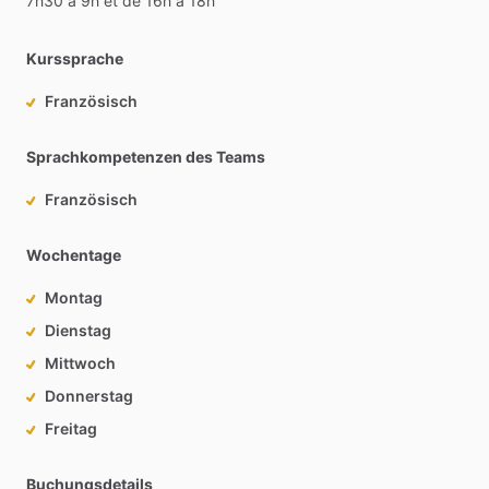
7h30
à
9h
et
de
16h
à
18h
Kurssprache
Französisch
Sprachkompetenzen des Teams
Französisch
Wochentage
Montag
Dienstag
Mittwoch
Donnerstag
Freitag
Buchungsdetails