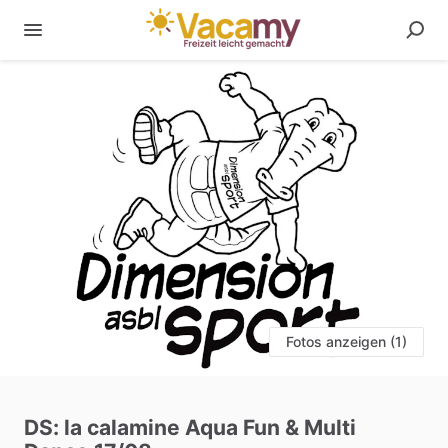
Fotos anzeigen (1)
DS:
la
calamine
Aqua
Fun
&
Multi