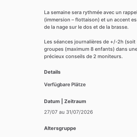
La
semaine
sera
rythmée
avec
un
rappe
(immersion
–
flottaison)
et
un
accent
es
de
la
nage
sur
le
dos
et
de
la
brasse.
Les
séances
journalières
de
+
​/​
-2h
(soit
groupes
(maximum
8
enfants)
dans
un
précieux
conseils
de
2
moniteurs.
Details
Verfügbare Plätze
Datum | Zeitraum
27
​/​
07
au
31
​/​
07
​/​
2026
Altersgruppe