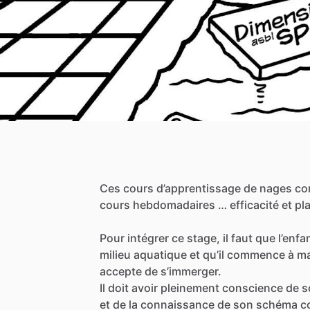
Ces
cours
d’apprentissage
de
nages
co
cours
hebdomadaires
…
efficacité
et
pla
Pour
intégrer
ce
stage,
il
faut
que
l’enfa
milieu
aquatique
et
qu’il
commence
à
ma
accepte
de
s’immerger.
Il
doit
avoir
pleinement
conscience
de
s
et
de
la
connaissance
de
son
schéma
c