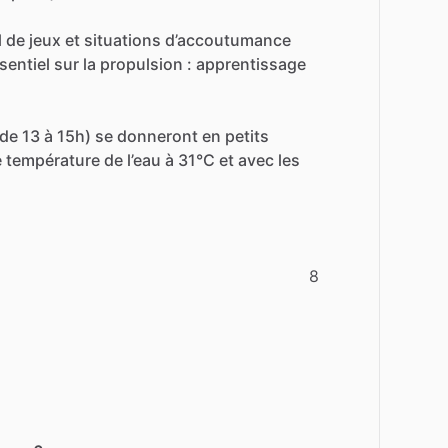
l
de
jeux
et
situations
d’accoutumance
sentiel
sur
la
propulsion
:
apprentissage
de
13
à
15h)
se
donneront
en
petits
e
température
de
l’eau
à
31°C
et
avec
les
8