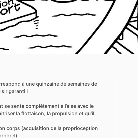
rrespond
à
une
quinzaine
de
semaines
de
isir
garanti
!
nt
se
sente
complètement
à
l’aise
avec
le
itriser
la
flottaison,
la
propulsion
et
qu’il
on
corps
(acquisition
de
la
proprioception
orporel).