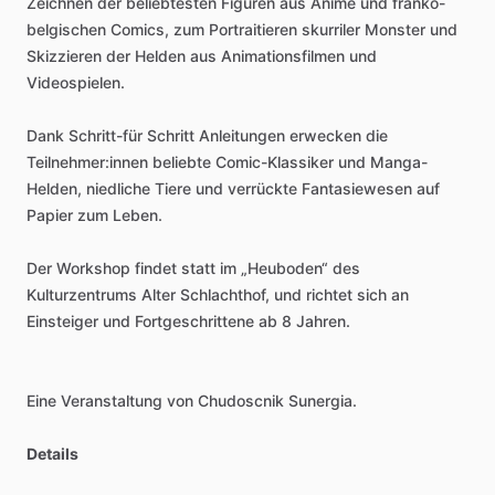
Zeichnen
der
beliebtesten
Figuren
aus
Anime
und
franko-
belgischen
Comics,
zum
Portraitieren
skurriler
Monster
und
Skizzieren
der
Helden
aus
Animationsfilmen
und
Videospielen.
Dank
Schritt-für
Schritt
Anleitungen
erwecken
die
Teilnehmer:innen
beliebte
Comic-Klassiker
und
Manga-
Helden,
niedliche
Tiere
und
verrückte
Fantasiewesen
auf
Papier
zum
Leben.
Der
Workshop
findet
statt
im
„Heuboden“
des
Kulturzentrums
Alter
Schlachthof,
und
richtet
sich
an
Einsteiger
und
Fortgeschrittene
ab
8
Jahren.
Eine
Veranstaltung
von
Chudoscnik
Sunergia.
Details