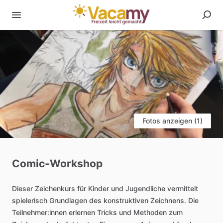
Fotos anzeigen (1)
Comic-Workshop
Dieser
Zeichenkurs
für
Kinder
und
Jugendliche
vermittelt
spielerisch
Grundlagen
des
konstruktiven
Zeichnens.
Die
Teilnehmer:innen
erlernen
Tricks
und
Methoden
zum