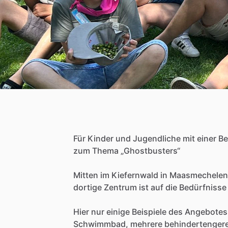
Für
Kinder
und
Jugendliche
mit
einer
Be
zum
Thema
„Ghostbusters“
Mitten
im
Kiefernwald
in
Maasmechelen
dortige
Zentrum
ist
auf
die
Bedürfnisse
Hier
nur
einige
Beispiele
des
Angebotes
Schwimmbad,
mehrere
behindertenger