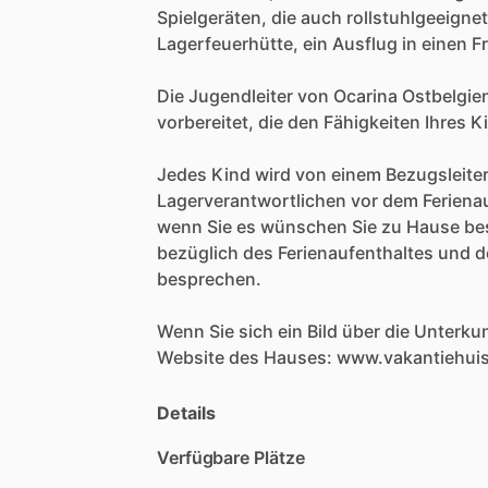
Spielgeräten,
die
auch
rollstuhlgeeignet
Lagerfeuerhütte,
ein
Ausflug
in
einen
Fr
Die
Jugendleiter
von
Ocarina
Ostbelgie
vorbereitet,
die
den
Fähigkeiten
Ihres
K
Jedes
Kind
wird
von
einem
Bezugsleite
Lagerverantwortlichen
vor
dem
Feriena
wenn
Sie
es
wünschen
Sie
zu
Hause
be
bezüglich
des
Ferienaufenthaltes
und
d
besprechen.
Wenn
Sie
sich
ein
Bild
über
die
Unterkun
Website
des
Hauses:
www.vakantiehuis
Details
Verfügbare Plätze