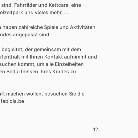
sind,
Fahrräder
und
Kettcars,
eine
eizeitpark
und
vieles
mehr,
…
n
haben
zahlreiche
Spiele
und
Aktivitäten
indes
angepasst
sind.
r
begleitet,
der
gemeinsam
mit
dem
ufenthalt
mit
Ihnen
Kontakt
aufnimmt
und
suchen
kommt,
um
alle
Einzelheiten
en
Bedürfnissen
Ihres
Kindes
zu
ft
machen
wollen,
besuchen
Sie
die
fabiola.be
12