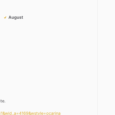
August
te.
=41&wid_a=4169&wstyle=ocarina