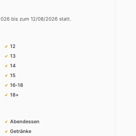
2026
bis
zum
12
​/​
08
​/​
2026
statt.
12
13
14
15
16-18
18+
Abendessen
Getränke